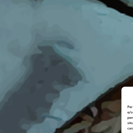
Per
e/o
per
sit
car