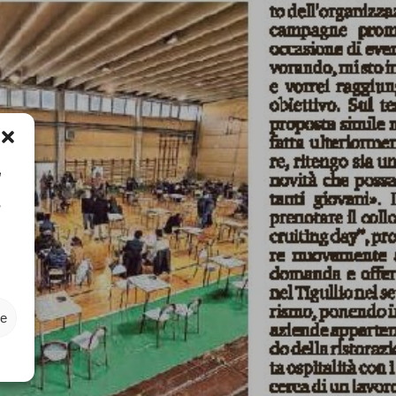
e
o
ze