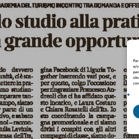
Per
e/o
per
sit
car