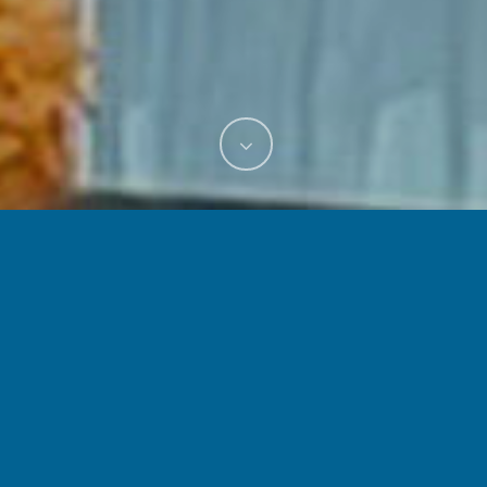
llievi dell’academy di poter fare esperienze formative e lavorat
olo