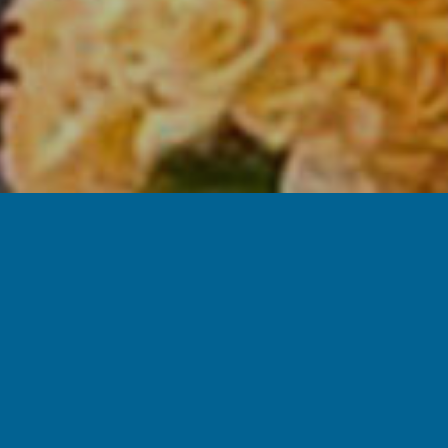
Permetterà agli a
all’estero
Leggi tutto l’artic