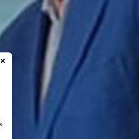
e
o
ze