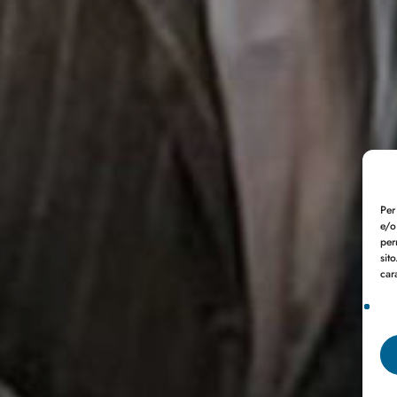
Per
e/o
per
sit
car