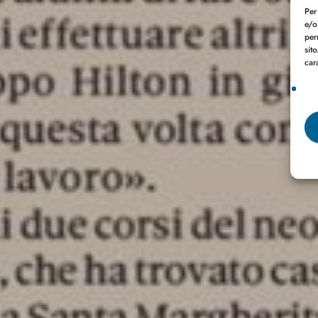
Per
e/o
per
sit
car