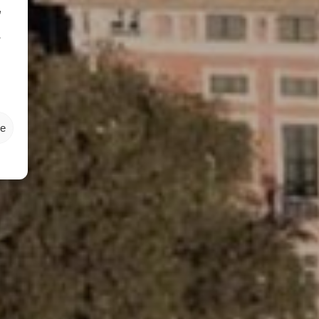
e
o
ze