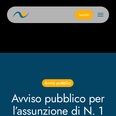
Skip
to
Menu
main
Iscriviti
content
Avvisi pubblici
Avviso pubblico per
l’assunzione di N. 1