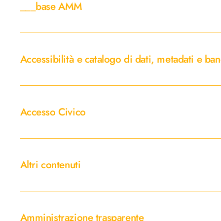
___base AMM
Accessibilità
e
Accessibilità e catalogo di dati, metadati e ban
catalogo
di
dati,
Accesso
metadati
Civico
Accesso Civico
e
banche
dati
Altri
contenuti
Altri contenuti
Amministrazione
trasparente
Amministrazione trasparente