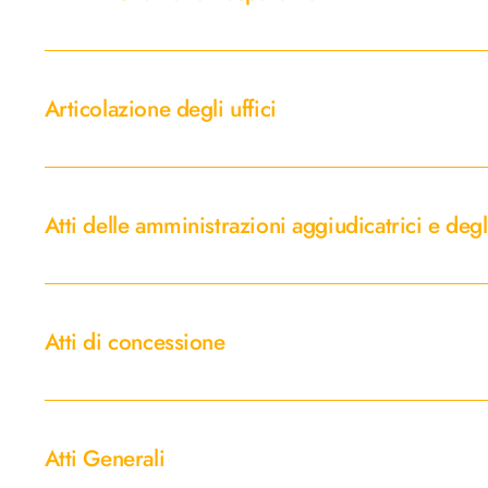
Articolazione
degli
Articolazione degli uffici
uffici
Atti
delle
Atti delle amministrazioni aggiudicatrici e deg
amministrazioni
aggiudicatrici
e
Atti
degli
di
Atti di concessione
enti
concessione
aggiudicatori
distintamente
Atti
per
Generali
ogni
Atti Generali
procedura