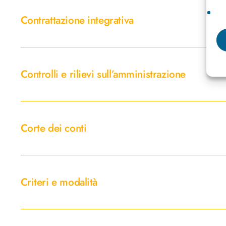
integrativa
Contrattazione integrativa
Controlli
e
Controlli e rilievi sull’amministrazione
rilievi
sull’amministrazione
Corte
dei
Corte dei conti
conti
Criteri
e
Criteri e modalità
modalità
Dati