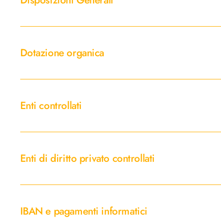
Disposizioni Generali
dati
Dotazione
organica
Dotazione organica
Enti
controllati
Enti controllati
Enti
di
Enti di diritto privato controllati
diritto
privato
controllati
IBAN
e
IBAN e pagamenti informatici
pagamenti