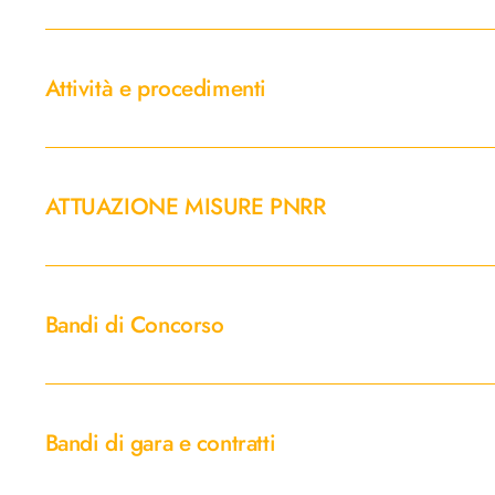
Attività
e
Attività e procedimenti
procedimenti
ATTUAZIONE
MISURE
ATTUAZIONE MISURE PNRR
PNRR
Bandi
di
Bandi di Concorso
Concorso
Bandi
di
Bandi di gara e contratti
gara
e