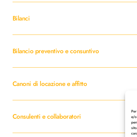
contratti
Bilanci
Bilanci
Bilancio
preventivo
Bilancio preventivo e consuntivo
e
consuntivo
Canoni
di
Canoni di locazione e affitto
locazione
e
affitto
Consulenti
e
Per
Consulenti e collaboratori
e/o
collaboratori
per
sit
car
Contrattazione