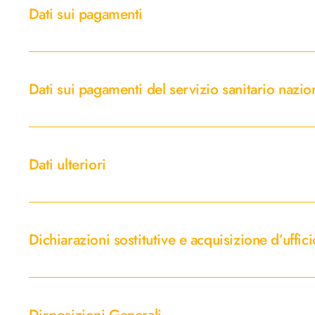
sui
Dati sui pagamenti
pagamenti
Dati
sui
Dati sui pagamenti del servizio sanitario nazio
pagamenti
del
servizio
Dati
sanitario
ulteriori
Dati ulteriori
nazionale
Dichiarazioni
sostitutive
Dichiarazioni sostitutive e acquisizione d’uffici
e
acquisizione
d’ufficio
Disposizioni
dei
Generali