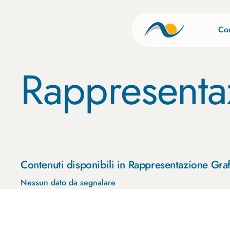
Skip
to
Cor
main
content
Rappresenta
Contenuti disponibili in Rappresentazione Graf
Nessun dato da segnalare
___base
AMM