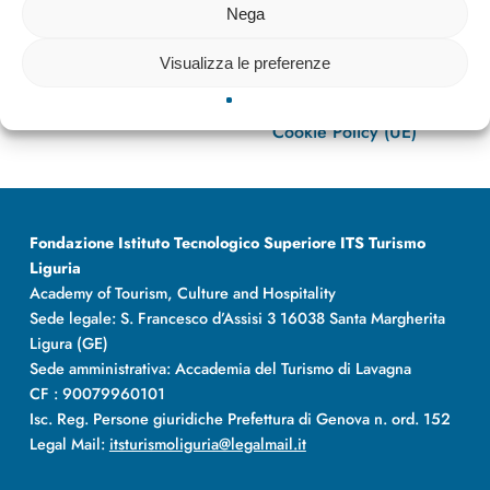
Nega
info@itsturismoliguria.it
Attuazione PNRR
Visualizza le preferenze
(+39)0185320492
Privacy policy
(+39)3666225125
Note legali
Cookie Policy (UE)
Fondazione Istituto Tecnologico Superiore ITS Turismo
Liguria
Academy of Tourism, Culture and Hospitality
Sede legale: S. Francesco d’Assisi 3 16038 Santa Margherita
Ligura (GE)
Sede amministrativa: Accademia del Turismo di Lavagna
CF : 90079960101
Isc. Reg. Persone giuridiche Prefettura di Genova n. ord. 152
Legal Mail:
itsturismoliguria@legalmail.it