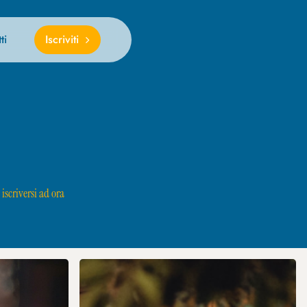
ti
Iscriviti
 iscriversi ad ora
MANAGER
OF
TOURISM,