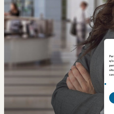
Per
e/o
per
sit
car