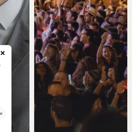
e
o
ze