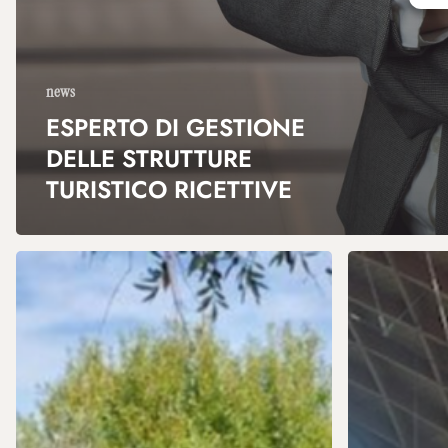
news
ESPERTO DI GESTIONE
DELLE STRUTTURE
TURISTICO RICETTIVE
PROMOZIONE
GESTIONE
E
STRUTTURE
MARKETING
TURISTICO
DELLE
RICETTIVE
FILIERE
TURISTICHE_Ed.2