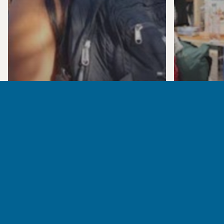
news
PROMOZIONE E
news