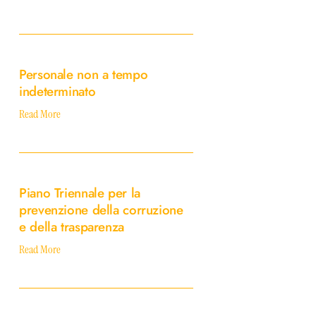
Personale
non
Personale non a tempo
a
indeterminato
tempo
indeterminato
Read More
Piano
Triennale
Piano Triennale per la
per
prevenzione della corruzione
la
e della trasparenza
prevenzione
della
Read More
corruzione
e
della
Prevenzione
trasparenza
della