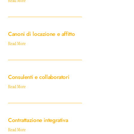
Read More
Canoni
di
Canoni di locazione e affitto
locazione
e
Read More
affitto
Consulenti
e
Consulenti e collaboratori
collaboratori
Read More
Contrattazione
integrativa
Contrattazione integrativa
Read More