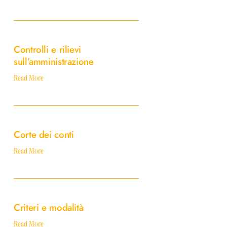
Controlli
e
Controlli e rilievi
rilievi
sull’amministrazione
sull’amministrazione
Read More
Corte
dei
Corte dei conti
conti
Read More
Criteri
e
Criteri e modalità
modalità
Read More