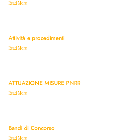
Read More
Attività
e
Attività e procedimenti
procedimenti
Read More
ATTUAZIONE
MISURE
ATTUAZIONE MISURE PNRR
PNRR
Read More
Bandi
di
Bandi di Concorso
Concorso
Read More