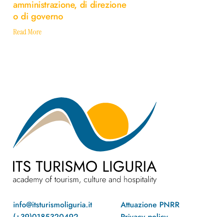
amministrazione, di direzione
politici,
o di governo
di
amministrazione,
Read More
di
direzione
o
di
governo
info@itsturismoliguria.it
Attuazione PNRR
(+39)0185320492
Privacy policy