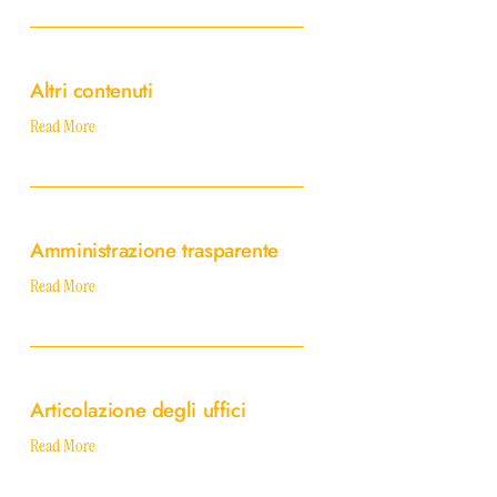
Altri
contenuti
Altri contenuti
Read More
Amministrazione
trasparente
Amministrazione trasparente
Read More
Articolazione
degli
Articolazione degli uffici
uffici
Read More