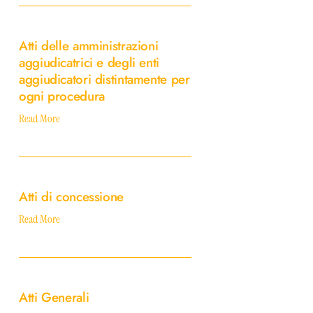
Atti
delle
Atti delle amministrazioni
amministrazioni
aggiudicatrici e degli enti
aggiudicatrici
aggiudicatori distintamente per
e
degli
ogni procedura
enti
Read More
aggiudicatori
distintamente
per
Atti
ogni
di
procedura
Atti di concessione
concessione
Read More
Atti
Generali
Atti Generali