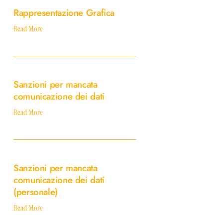
Grafica
Rappresentazione Grafica
Read More
Sanzioni
per
Sanzioni per mancata
mancata
comunicazione dei dati
comunicazione
dei
Read More
dati
Sanzioni
per
Sanzioni per mancata
mancata
comunicazione dei dati
comunicazione
(personale)
dei
dati
Read More
(personale)