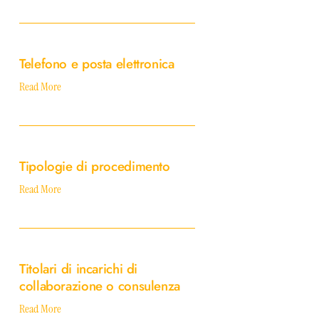
Telefono
e
Telefono e posta elettronica
posta
elettronica
Read More
Tipologie
di
Tipologie di procedimento
procedimento
Read More
Titolari
di
Titolari di incarichi di
incarichi
collaborazione o consulenza
di
collaborazione
Read More
o