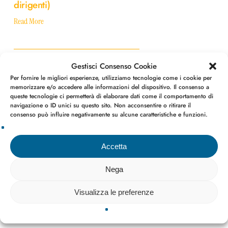
dirigenti)
ai
dipendenti
Read More
(dirigenti
e
non
Indicatore
dirigenti)
Gestisci Consenso Cookie
di
Indicatore di tempestività dei
tempestività
Per fornire le migliori esperienze, utilizziamo tecnologie come i cookie per
memorizzare e/o accedere alle informazioni del dispositivo. Il consenso a
pagamenti
dei
queste tecnologie ci permetterà di elaborare dati come il comportamento di
pagamenti
navigazione o ID unici su questo sito. Non acconsentire o ritirare il
Read More
consenso può influire negativamente su alcune caratteristiche e funzioni.
Informazioni
Accetta
sulle
Informazioni sulle singole
singole
Nega
procedure in formato tabellare
procedure
in
Read More
Visualizza le preferenze
formato
tabellare
Organi