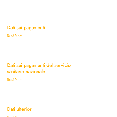
Dati
sui
Dati sui pagamenti
pagamenti
Read More
Dati
sui
Dati sui pagamenti del servizio
pagamenti
sanitario nazionale
del
servizio
Read More
sanitario
nazionale
Dati
ulteriori
Dati ulteriori