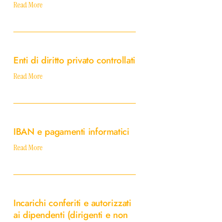
Read More
Enti
di
Enti di diritto privato controllati
diritto
privato
Read More
controllati
IBAN
e
IBAN e pagamenti informatici
pagamenti
informatici
Read More
Incarichi
conferiti
Incarichi conferiti e autorizzati
e
ai dipendenti (dirigenti e non
autorizzati