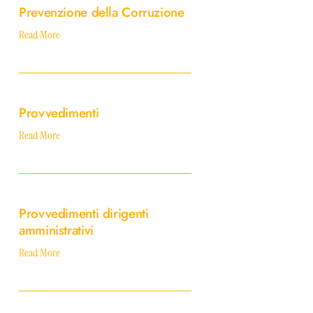
Prevenzione della Corruzione
Corruzione
Read More
Provvedimenti
Provvedimenti
Read More
Provvedimenti
dirigenti
Provvedimenti dirigenti
amministrativi
amministrativi
Read More
Rappresentazione