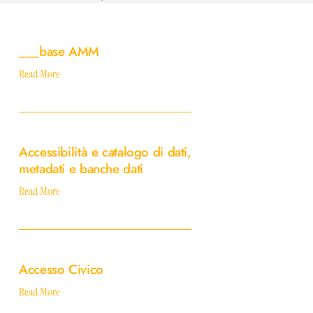
___base
AMM
___base AMM
Read More
Accessibilità
e
Accessibilità e catalogo di dati,
catalogo
metadati e banche dati
di
dati,
Read More
metadati
e
banche
Accesso
dati
Civico
Accesso Civico
Read More