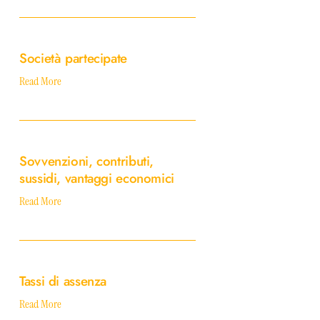
Società
partecipate
Società partecipate
Read More
Sovvenzioni,
contributi,
Sovvenzioni, contributi,
sussidi,
sussidi, vantaggi economici
vantaggi
economici
Read More
Tassi
di
Tassi di assenza
assenza
Read More