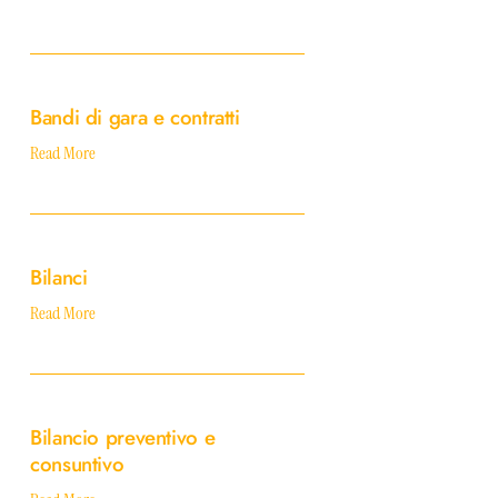
Bandi
di
Bandi di gara e contratti
gara
e
Read More
contratti
Bilanci
Bilanci
Read More
Bilancio
preventivo
Bilancio preventivo e
e
consuntivo
consuntivo