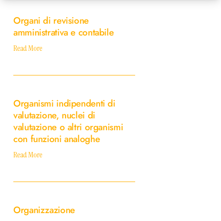
di
Organi di revisione
revisione
amministrativa e contabile
amministrativa
e
Read More
contabile
Organismi
indipendenti
Organismi indipendenti di
di
valutazione, nuclei di
valutazione,
valutazione o altri organismi
nuclei
di
con funzioni analoghe
valutazione
Read More
o
altri
organismi
Organizzazione
con
funzioni
Organizzazione
analoghe