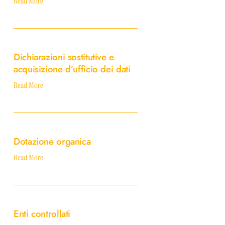
Read More
Dichiarazioni
sostitutive
Dichiarazioni sostitutive e
e
acquisizione d’ufficio dei dati
acquisizione
d’ufficio
Read More
dei
dati
Dotazione
organica
Dotazione organica
Read More
Enti
controllati
Enti controllati