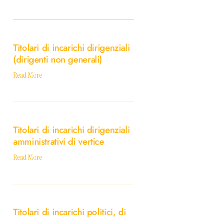
consulenza
Titolari
di
Titolari di incarichi dirigenziali
incarichi
(dirigenti non generali)
dirigenziali
(dirigenti
Read More
non
generali)
Titolari
di
Titolari di incarichi dirigenziali
incarichi
amministrativi di vertice
dirigenziali
amministrativi
Read More
di
vertice
Titolari
di
Titolari di incarichi politici, di
incarichi