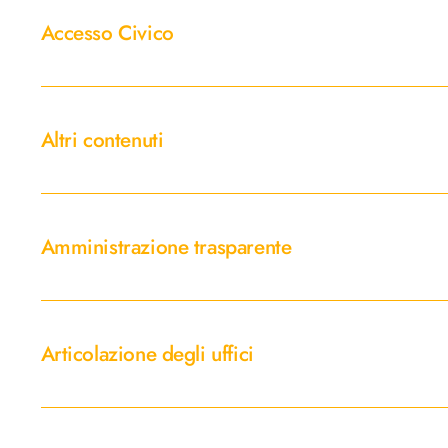
metadati
Civico
Accesso Civico
e
banche
dati
Altri
contenuti
Altri contenuti
Amministrazione
trasparente
Amministrazione trasparente
Articolazione
degli
Articolazione degli uffici
uffici
Atti
delle