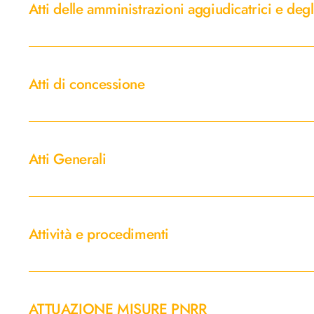
Atti delle amministrazioni aggiudicatrici e deg
amministrazioni
aggiudicatrici
e
Atti
degli
di
Atti di concessione
enti
concessione
aggiudicatori
distintamente
Atti
per
Generali
ogni
Atti Generali
procedura
Attività
e
Attività e procedimenti
procedimenti
ATTUAZIONE
MISURE
ATTUAZIONE MISURE PNRR