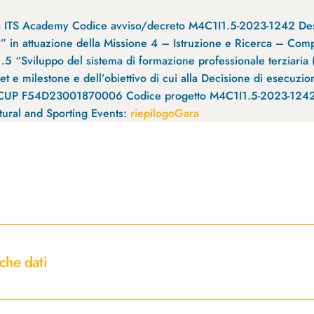
iva ITS Academy Codice avviso/decreto M4C1I1.5-2023-1242 Des
my” in attuazione della Missione 4 – Istruzione e Ricerca – Com
o 1.5 “Sviluppo del sistema di formazione professionale terziar
get e milestone e dell’obiettivo di cui alla Decisione di esecuz
e CUP F54D23001870006 Codice progetto M4C1I1.5-2023-1242-P
tural and Sporting Events:
riepilogoGara
che dati