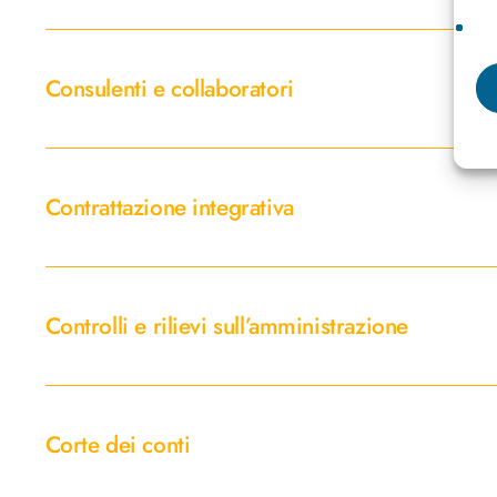
e
affitto
Consulenti
e
Consulenti e collaboratori
collaboratori
Contrattazione
integrativa
Contrattazione integrativa
Controlli
e
Controlli e rilievi sull’amministrazione
rilievi
sull’amministrazione
Corte
dei
Corte dei conti
conti