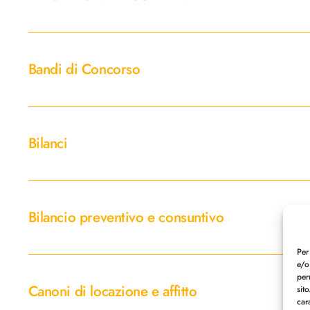
PNRR
Bandi
di
Bandi di Concorso
Concorso
Bilanci
Bilanci
Bilancio
preventivo
Bilancio preventivo e consuntivo
e
consuntivo
Per
Canoni
e/o
per
di
Canoni di locazione e affitto
sit
locazione
car