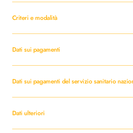
Criteri
e
Criteri e modalità
modalità
Dati
sui
Dati sui pagamenti
pagamenti
Dati
sui
Dati sui pagamenti del servizio sanitario nazio
pagamenti
del
servizio
Dati
sanitario
ulteriori
Dati ulteriori
nazionale
Dichiarazioni