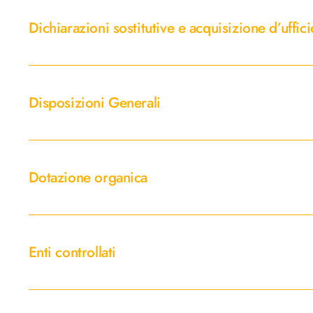
sostitutive
Dichiarazioni sostitutive e acquisizione d’uffici
e
acquisizione
d’ufficio
Disposizioni
dei
Generali
Disposizioni Generali
dati
Dotazione
organica
Dotazione organica
Enti
controllati
Enti controllati
Enti