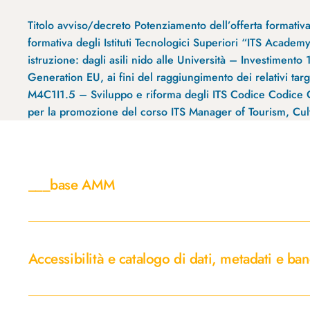
Titolo avviso/decreto Potenziamento dell’offerta format
formativa degli Istituti Tecnologici Superiori “ITS Acade
istruzione: dagli asili nido alle Università – Investiment
Generation EU, ai fini del raggiungimento dei relativi tar
M4C1I1.5 – Sviluppo e riforma degli ITS Codice Codic
per la promozione del corso ITS Manager of Tourism, Cul
___base
AMM
___base AMM
Accessibilità
e
Accessibilità e catalogo di dati, metadati e ban
catalogo
di
dati,
Accesso